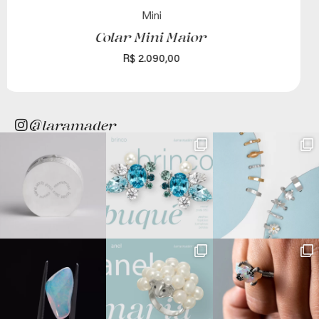
Noivado
Anel Celestial
R$
14.590,00
@laramader