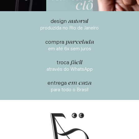
autoral
design
produzida no Rio de Janeiro
parcelada
compra
em até 6x sem juros
fácil
troca
através do WhatsApp
em casa
entrega
para todo o Brasil