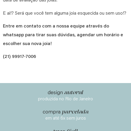
data de avaliação das joias.
E ai!? Será que você tem alguma joia esquecida ou sem uso!?
Entre em contato com a nossa equipe através do
whatsapp para tirar suas dúvidas, agendar um horário e
escolher sua nova joia!
(21) 99917-7006
autoral
design
produzida no Rio de Janeiro
parcelada
compra
em até 6x sem juros