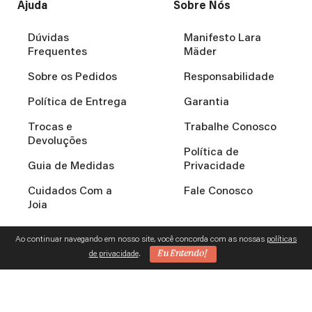
Ajuda
Sobre Nós
Dúvidas
Manifesto Lara
Frequentes
Mäder
Sobre os Pedidos
Responsabilidade
Política de Entrega
Garantia
Trocas e
Trabalhe Conosco
Devoluções
Política de
Guia de Medidas
Privacidade
Cuidados Com a
Fale Conosco
Joia
Ao continuar navegando em nosso site, você concorda com as nossas
políticas
Eu Entendo!
de privacidade
.
L. A. MADER GONCALVES – 12.052.132/0002-27 | TODOS OS
DIREITOS RESERVADOS