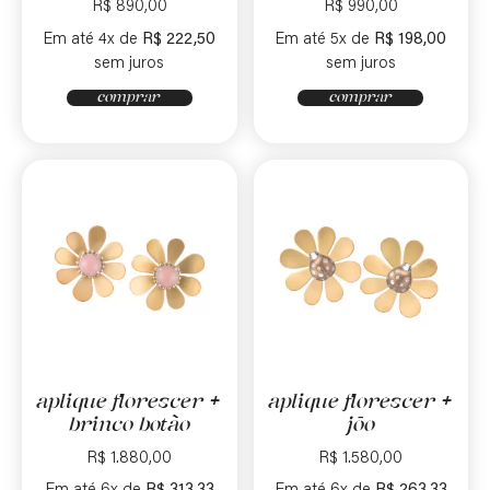
R$
890,00
R$
990,00
Em até 4x de
R$
222,50
Em até 5x de
R$
198,00
sem juros
sem juros
comprar
comprar
aplique florescer +
aplique florescer +
brinco botão
jōo
R$
1.880,00
R$
1.580,00