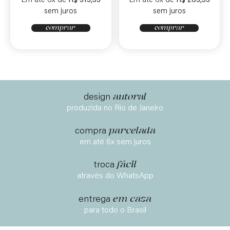
Em até 6x de
R$
313,33
Em até 6x de
R$
263,33
sem juros
sem juros
comprar
comprar
autoral
design
produzida no Rio de Janeiro
parcelada
compra
em até 6x sem juros
fácil
troca
através do WhatsApp
em casa
entrega
para todo o Brasil