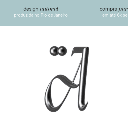
autoral
par
design
compra
produzida no Rio de Janeiro
em até 6x se