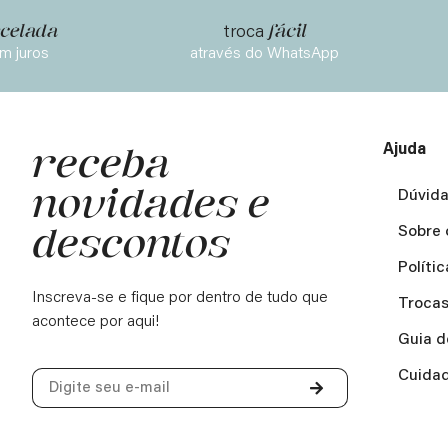
celada
fácil
troca
m juros
através do WhatsApp
Ajuda
receba
novidades e
Dúvida
descontos
Sobre 
Políti
Inscreva-se e fique por dentro de tudo que
Trocas
acontece por aqui!
Guia d
Cuidad