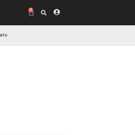
0
ato