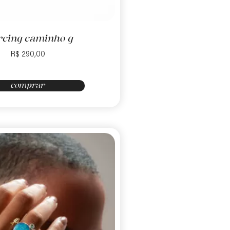
rcing caminho g
R$
290,00
comprar