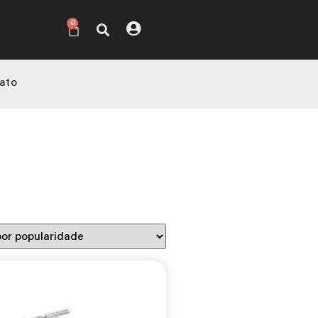
0
ato