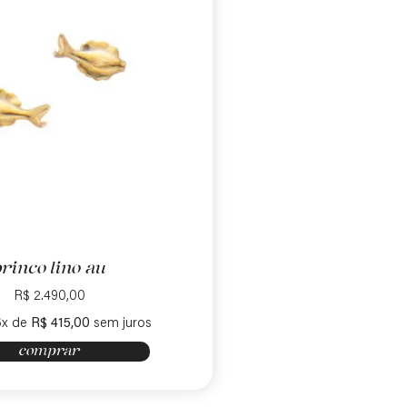
brinco lino au
R$
2.490,00
6x de
R$
415,00
sem juros
comprar