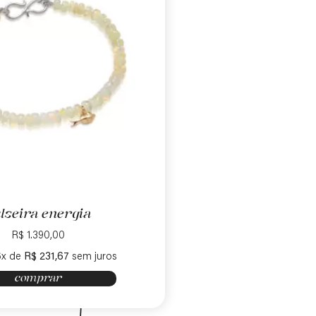
lseira energia
R$
1.390,00
6x de
R$
231,67
sem juros
comprar