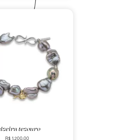
lseira tesouro
R$
1.200,00