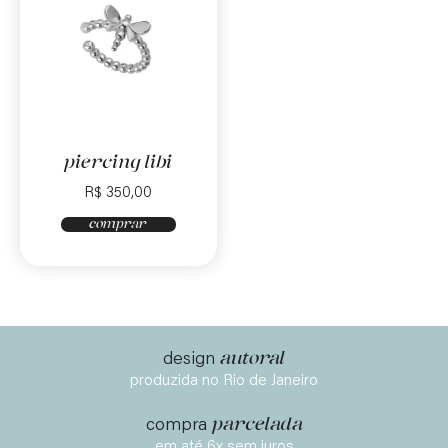
piercing libi
R$
350,00
comprar
autoral
design
produzida no Rio de Janeiro
parcelada
compra
em até 6x sem juros