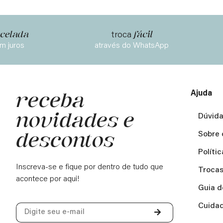
celada
fácil
troca
m juros
através do WhatsApp
Ajuda
receba
novidades e
Dúvida
descontos
Sobre 
Políti
Inscreva-se e fique por dentro de tudo que
Trocas
acontece por aqui!
Guia d
Cuidad