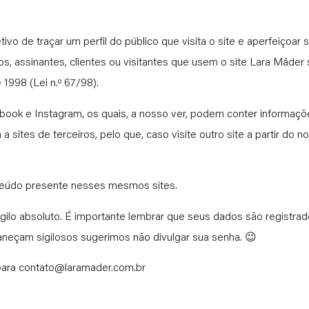
vo de traçar um perfil do público que visita o site e aperfeiçoa
s, assinantes, clientes ou visitantes que usem o site Lara Mäder
998 (Lei n.º 67/98).
book e Instagram, os quais, a nosso ver, podem conter informaçõ
a sites de terceiros, pelo que, caso visite outro site a partir do n
nteúdo presente nesses mesmos sites.
lo absoluto. É importante lembrar que seus dados são registrad
eçam sigilosos sugerimos não divulgar sua senha. 😉
para
contato@laramader.com.br