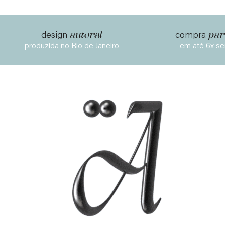
autoral
par
design
compra
produzida no Rio de Janeiro
em até 6x se