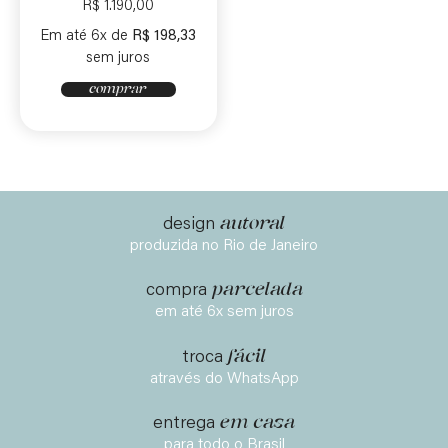
R$
1.190,00
Em até 6x de
R$
198,33
sem juros
comprar
autoral
design
produzida no Rio de Janeiro
parcelada
compra
em até 6x sem juros
fácil
troca
através do WhatsApp
em casa
entrega
para todo o Brasil