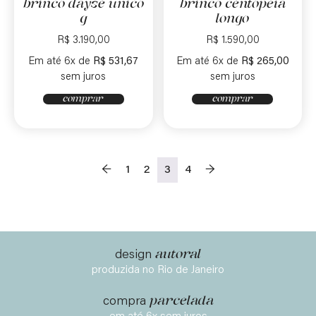
brinco dayse único
brinco centopéia
g
longo
R$
3.190,00
R$
1.590,00
Em até 6x de
R$
531,67
Em até 6x de
R$
265,00
sem juros
sem juros
comprar
comprar
←
1
2
3
4
→
autoral
design
produzida no Rio de Janeiro
parcelada
compra