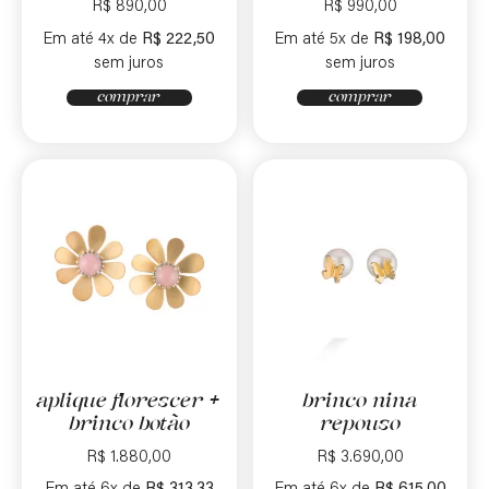
R$
890,00
R$
990,00
Em até 4x de
R$
222,50
Em até 5x de
R$
198,00
sem juros
sem juros
comprar
comprar
aplique florescer +
brinco nina
brinco botão
repouso
R$
1.880,00
R$
3.690,00