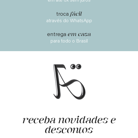
em até 6x sem juros
fácil
troca
através do WhatsApp
em casa
entrega
para todo o Brasil
receba novidades e
descontos