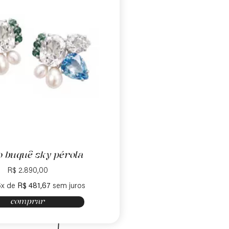
o buquê sky pérola
R$
2.890,00
6x de
R$
481,67
sem juros
comprar