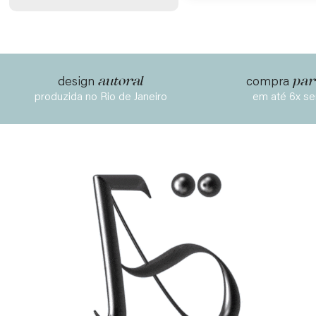
autoral
par
design
compra
produzida no Rio de Janeiro
em até 6x se