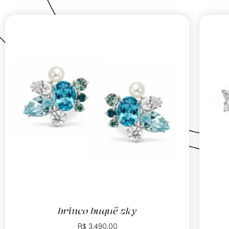
brinco buquê sky
R$
3.490,00