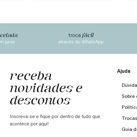
celada
fácil
troca
m juros
através do WhatsApp
Ajuda
receba
novidades e
Dúvida
descontos
Sobre 
Políti
Inscreva-se e fique por dentro de tudo que
Trocas
acontece por aqui!
Guia d