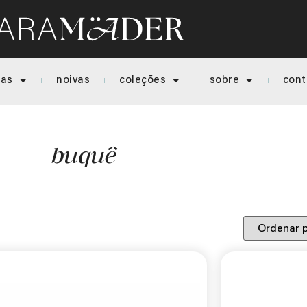
ias
noivas
coleções
sobre
cont
buquê