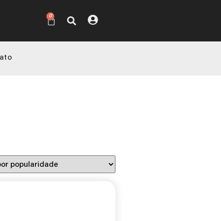
0
ato