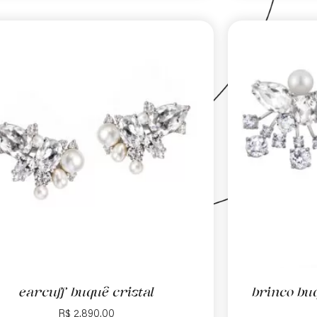
earcuff buquê cristal
brinco bu
R$
2.890,00