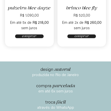
pulseira blee dayse
brinco blee fly
R$
1.090,00
R$
520,00
Em até 5x de
R$
218,00
Em até 2x de
R$
260,00
sem juros
sem juros
comprar
comprar
autoral
design
produzida no Rio de Janeiro
parcelada
compra
em até 6x sem juros
fácil
troca
através do WhatsApp