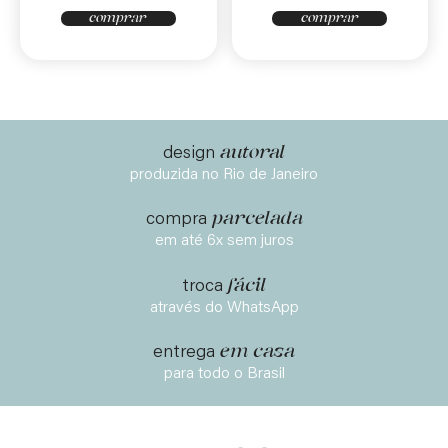
comprar
comprar
autoral
design
produzida no Rio de Janeiro
parcelada
compra
em até 6x sem juros
fácil
troca
através do WhatsApp
em casa
entrega
para todo o Brasil