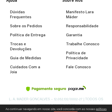
Ajuda
Sobre Nós
Dúvidas
Manifesto Lara
Frequentes
Mäder
Sobre os Pedidos
Responsabilidade
Política de Entrega
Garantia
Trocas e
Trabalhe Conosco
Devoluções
Política de
Guia de Medidas
Privacidade
Cuidados Com a
Fale Conosco
Joia
L. A. MADER GONCALVES – 12.052.132/0002-27 | TODOS OS
DIREITOS RESERVADOS
Ao continuar navegando em nosso site, você concorda com as nossas
políticas