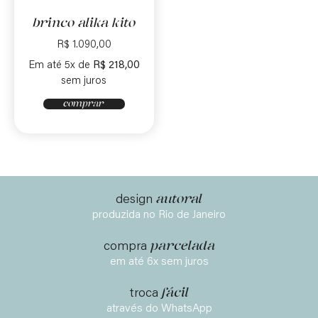
brinco alika kito
R$
1.090,00
Em até 5x de
R$
218,00
sem juros
comprar
autoral
design
produzida no Rio de Janeiro
parcelada
compra
em até 6x sem juros
fácil
troca
através do WhatsApp