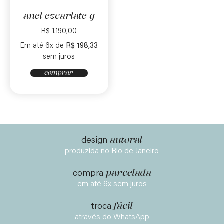
anel escarlate g
R$
1.190,00
Em até 6x de
R$
198,33
sem juros
comprar
autoral
design
produzida no Rio de Janeiro
parcelada
compra
em até 6x sem juros
fácil
troca
através do WhatsApp