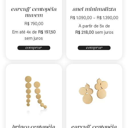
earcuff centopéia
anel minimalista
nuvem
R$
1.090,00
–
R$
1.390,00
R$
790,00
A partir de 5x de
Em até 4x de
R$
197,50
R$
218,00
sem juros
sem juros
comprar
comprar
brinco centopéia
earcuff centopéia