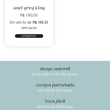
anel greg king
R$
1.190,00
Em até 6x de
R$
198,33
sem juros
comprar
autoral
design
produzida no Rio de Janeiro
parcelada
compra
em até 6x sem juros
fácil
troca
através do WhatsApp