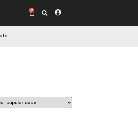
0
ato