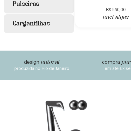
Pulseiras
R$
950,00
anel algas
Gargantilhas
autoral
par
design
compra
produzida no Rio de Janeiro
em até 6x se