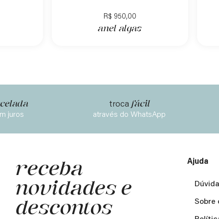
R$
950,00
anel algas
celada
fácil
troca
m juros
através do WhatsApp
Ajuda
receba
novidades e
Dúvida
descontos
Sobre 