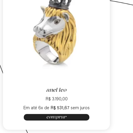
anel leo
R$
3.190,00
Em até 6x de
R$
531,67
sem juros
comprar