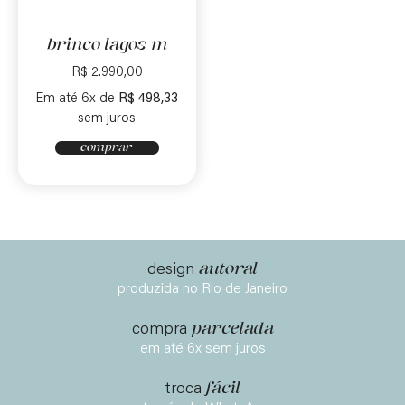
brinco lagos m
R$
2.990,00
Em até 6x de
R$
498,33
sem juros
comprar
autoral
design
produzida no Rio de Janeiro
parcelada
compra
em até 6x sem juros
fácil
troca