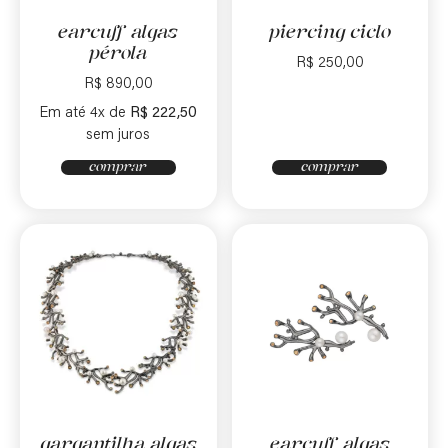
earcuff algas
piercing ciclo
pérola
R$
250,00
R$
890,00
Em até 4x de
R$
222,50
sem juros
comprar
comprar
gargantilha algas
earcuff algas