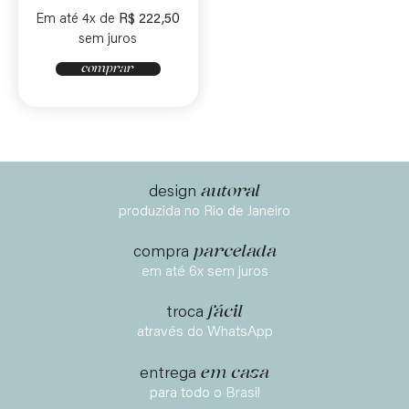
Em até 4x de
R$
222,50
sem juros
comprar
autoral
design
produzida no Rio de Janeiro
parcelada
compra
em até 6x sem juros
fácil
troca
através do WhatsApp
em casa
entrega
para todo o Brasil