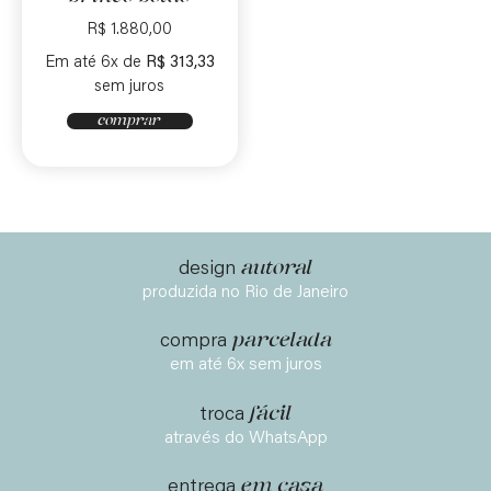
R$
1.880,00
Em até 6x de
R$
313,33
sem juros
comprar
autoral
design
produzida no Rio de Janeiro
parcelada
compra
em até 6x sem juros
fácil
troca
através do WhatsApp
em casa
entrega