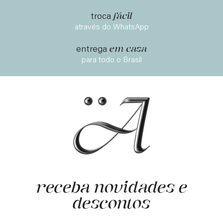
fácil
troca
através do WhatsApp
em casa
entrega
para todo o Brasil
receba novidades e
descontos