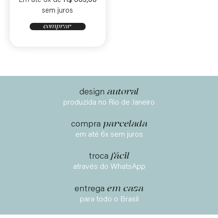
Em até 6x de
R$
665,00
sem juros
comprar
autoral
design
produzida no Rio de Janeiro
parcelada
compra
em até 6x sem juros
fácil
troca
através do WhatsApp
em casa
entrega
para todo o Brasil