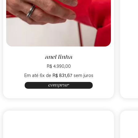
anel linha
R$
4.990,00
Em até 6x de
R$
831,67
sem juros
comprar