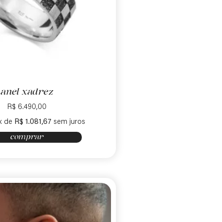
anel xadrez
R$
6.490,00
x de
R$
1.081,67
sem juros
comprar