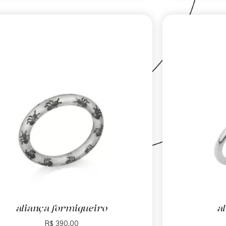
aliança formigueiro
a
R$
390,00