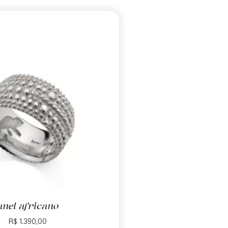
anel africano
R$
1.390,00