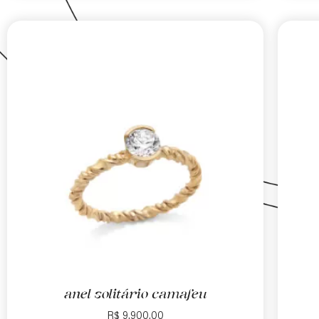
anel solitário camafeu
R$
9.900,00