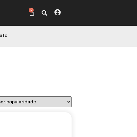
0
ato