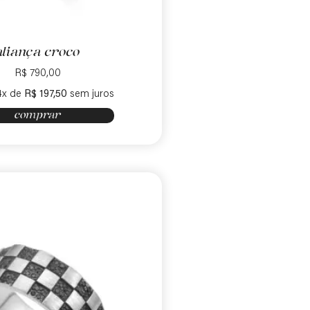
aliança croco
R$
790,00
4x de
R$
197,50
sem juros
comprar