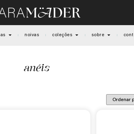
ias
noivas
coleções
sobre
cont
anéis