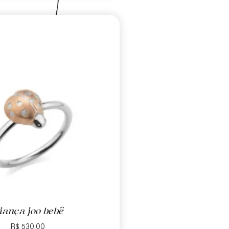
liança joo bebê
R$
530,00