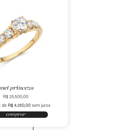
anel princesa
R$
25.500,00
x de
R$
4.250,00
sem juros
comprar