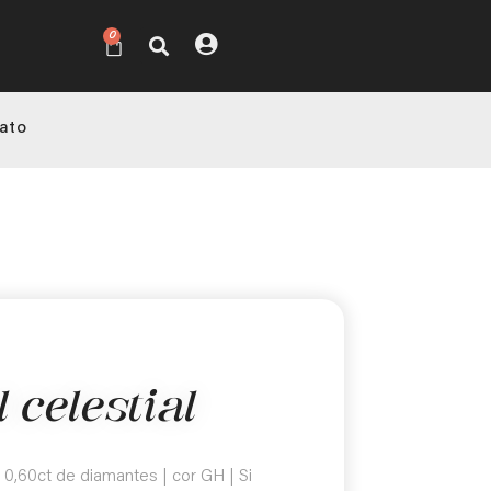
0
ato
 celestial
 0,60ct de diamantes | cor GH | Si