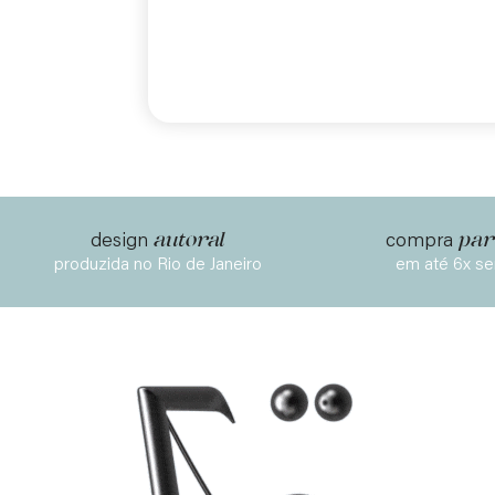
autoral
par
design
compra
produzida no Rio de Janeiro
em até 6x se