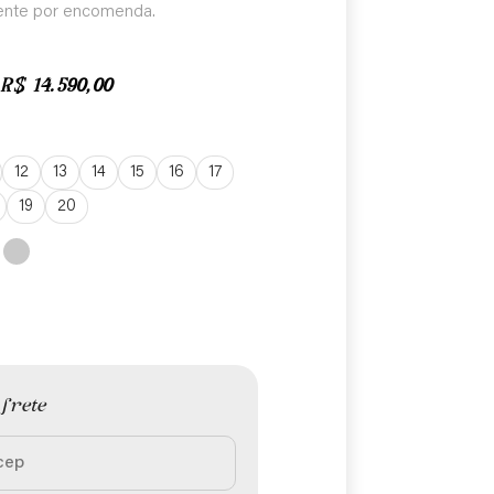
nte por encomenda.
R$
14.590,00
12
13
14
15
16
17
19
20
 frete