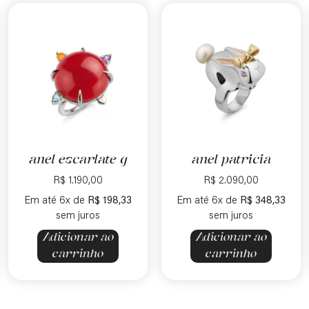
anel escarlate g
anel patricia
R$
1.190,00
R$
2.090,00
Em até 6x de
R$
198,33
Em até 6x de
R$
348,33
sem juros
sem juros
Adicionar ao
Adicionar ao
carrinho
carrinho