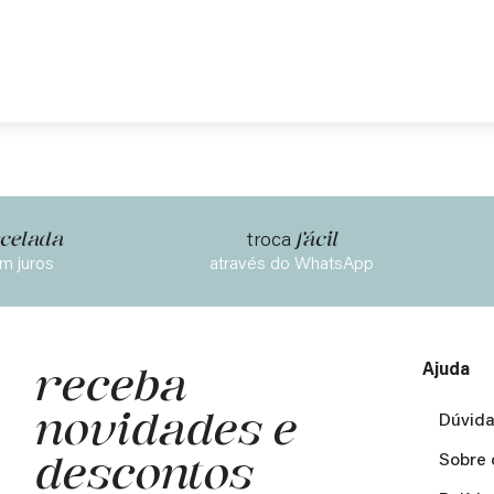
celada
fácil
troca
m juros
através do WhatsApp
Ajuda
receba
novidades e
Dúvida
descontos
Sobre 