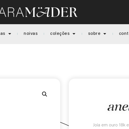
ias
noivas
coleções
sobre
cont
anel
Joia em ouro 18k e