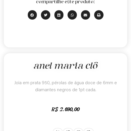
compartilhe este produto:
anel maria clô
Joia em prata 950, pérolas de água doce de 6mm e
diamantes negros de 1pt cada.
R$
2.690,00