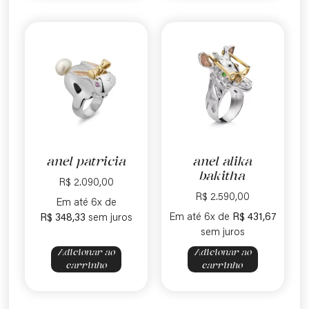
anel patricia
anel alika
bakitha
R$
2.090,00
R$
2.590,00
Em até 6x de
Em até 6x de
R$
431,67
R$
348,33
sem juros
sem juros
Adicionar ao
Adicionar ao
carrinho
carrinho