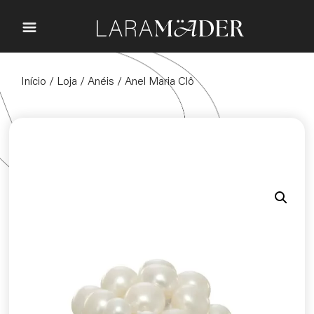
Início
/
Loja
/
Anéis
/ Anel Maria Clô