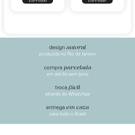
carrinho
carrinho
autoral
design
produzida no Rio de Janeiro
parcelada
compra
em até 6x sem juros
fácil
troca
através do WhatsApp
em casa
entrega
para todo o Brasil