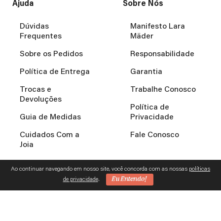
Ajuda
Sobre Nós
Dúvidas
Manifesto Lara
Frequentes
Mäder
Sobre os Pedidos
Responsabilidade
Política de Entrega
Garantia
Trocas e
Trabalhe Conosco
Devoluções
Política de
Guia de Medidas
Privacidade
Cuidados Com a
Fale Conosco
Joia
Ao continuar navegando em nosso site, você concorda com as nossas
políticas
Eu Entendo!
de privacidade
.
L. A. MADER GONCALVES – 12.052.132/0002-27 | TODOS OS
DIREITOS RESERVADOS