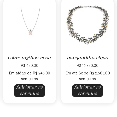
colar mythos rosa
gargantilha algas
R$
490,00
R$
15.390,00
Em até 2x de
R$
245,00
Em até 6x de
R$
2.565,00
sem juros
sem juros
Adicionar ao
Adicionar ao
carrinho
carrinho