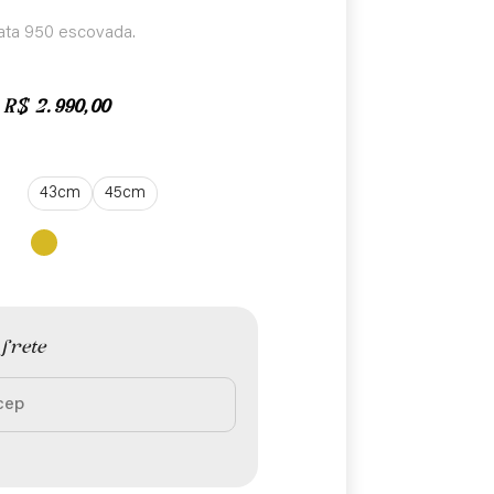
ata 950 escovada.
R$
2.990,00
43cm
45cm
 frete