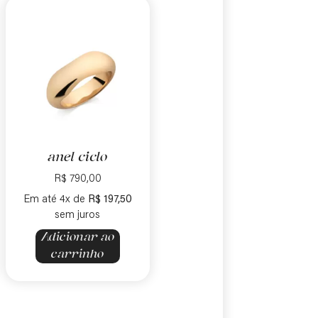
anel ciclo
R$
790,00
Em até 4x de
R$
197,50
sem juros
Adicionar ao
carrinho