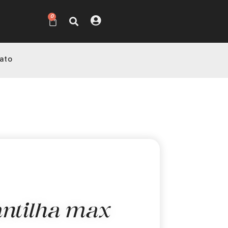
0
ato
ntilha max