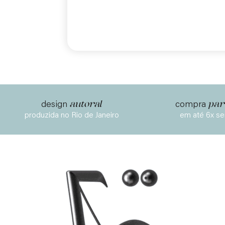
autoral
par
design
compra
produzida no Rio de Janeiro
em até 6x se