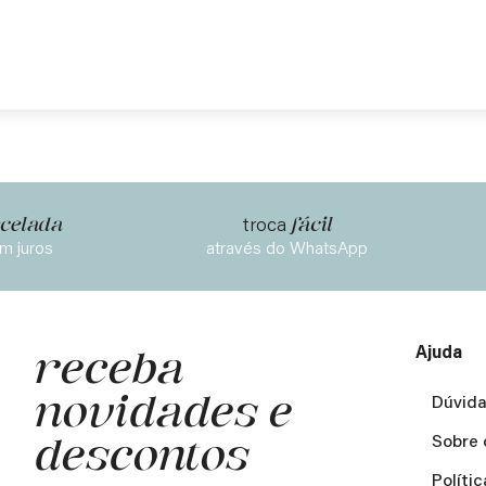
celada
fácil
troca
m juros
através do WhatsApp
Ajuda
receba
novidades e
Dúvida
descontos
Sobre 
Políti