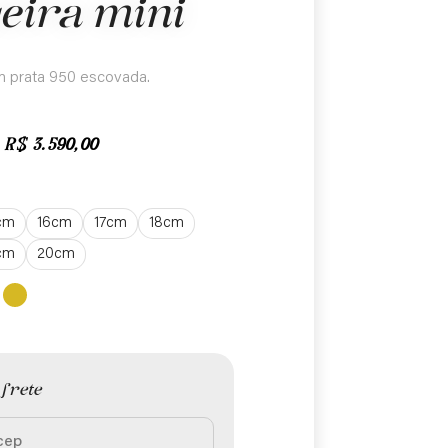
seira mini
m prata 950 escovada.
R$
3.590,00
cm
16cm
17cm
18cm
cm
20cm
 frete