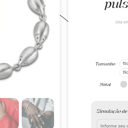
pul
Joia e
15
Tamanho
19
Metal
Simulação de