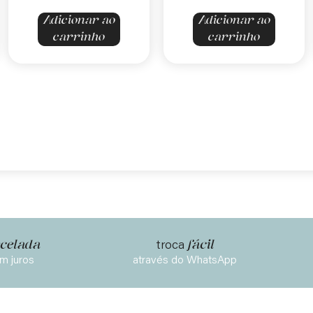
Adicionar ao
Adicionar ao
carrinho
carrinho
celada
fácil
troca
m juros
através do WhatsApp