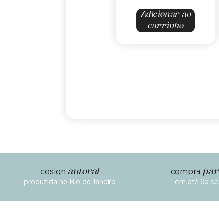
Adicionar ao
carrinho
autoral
par
design
compra
produzida no Rio de Janeiro
em até 6x se