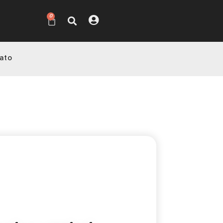
0
ato