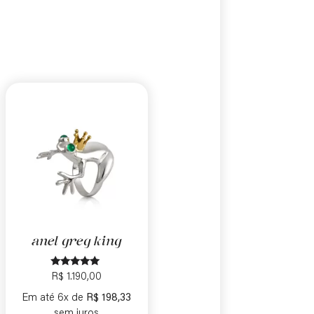
anel greg king
Avaliação
R$
1.190,00
5.00
de 5
Em até 6x de
R$
198,33
sem juros