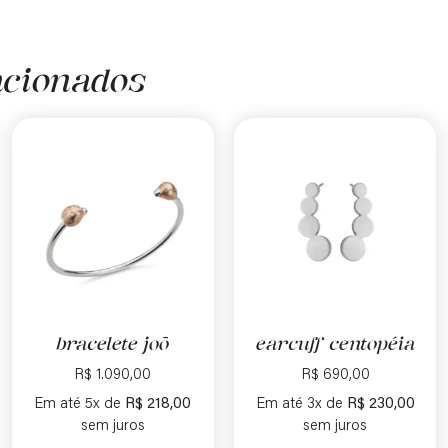
acionados
bracelete joō
earcuff centopéia
R$
1.090,00
R$
690,00
Em até 5x de
R$
218,00
Em até 3x de
R$
230,00
sem juros
sem juros