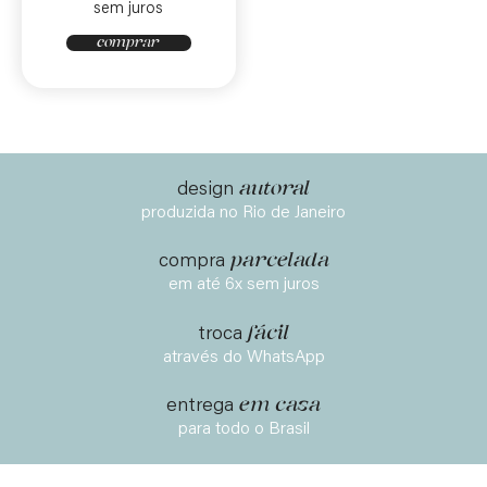
sem juros
comprar
autoral
design
produzida no Rio de Janeiro
parcelada
compra
em até 6x sem juros
fácil
troca
através do WhatsApp
em casa
entrega
para todo o Brasil