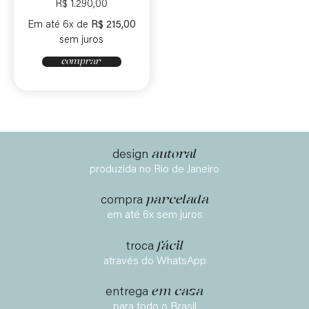
R$
1.290,00
Em até 6x de
R$
215,00
sem juros
comprar
autoral
design
produzida no Rio de Janeiro
parcelada
compra
em até 6x sem juros
fácil
troca
através do WhatsApp
em casa
entrega
para todo o Brasil