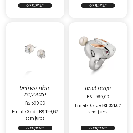
comprar
comprar
brinco nina
anel hugo
repouso
R$
1.990,00
R$
590,00
Em até 6x de
R$
331,67
Em até 3x de
R$
196,67
sem juros
sem juros
comprar
comprar