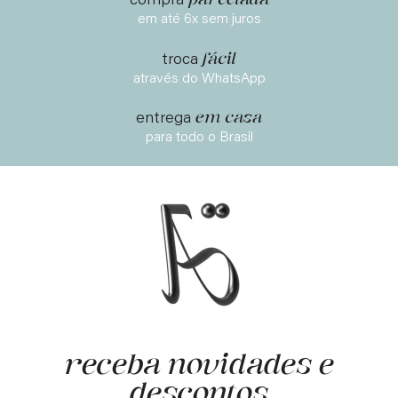
parcelada
compra
em até 6x sem juros
fácil
troca
através do WhatsApp
em casa
entrega
para todo o Brasil
receba novidades e
descontos