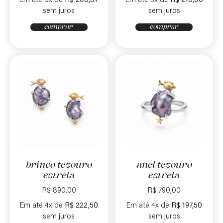
Em até 6x de
R$
206,67
Em até 5x de
R$
218,00
sem juros
sem juros
comprar
comprar
brinco tesouro
anel tesouro
estrela
estrela
R$
890,00
R$
790,00
Em até 4x de
R$
222,50
Em até 4x de
R$
197,50
sem juros
sem juros