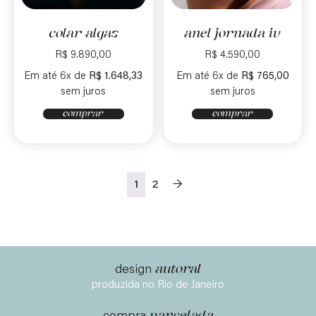
colar algas
anel jornada iv
R$
9.890,00
R$
4.590,00
Em até 6x de
R$
1.648,33
Em até 6x de
R$
765,00
sem juros
sem juros
comprar
comprar
1
2
→
autoral
design
produzida no Rio de Janeiro